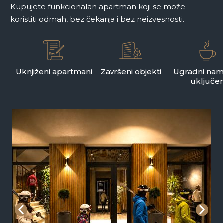
Kupujete funkcionalan apartman koji se može
koristiti odmah, bez čekanja i bez neizvesnosti.
Uknjiženi apartmani
Završeni objekti
Ugradni nam
uključe