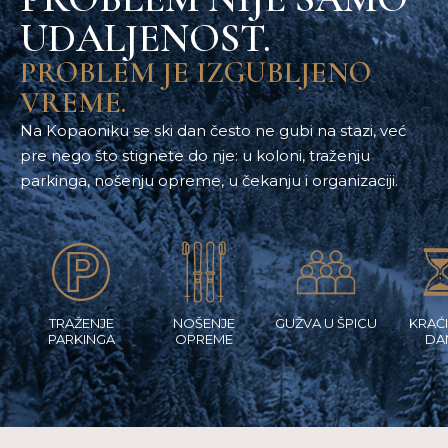
UDALJENOST.
PROBLEM JE IZGUBLJENO
VREME.
Na Kopaoniku se ski dan često ne gubi na stazi, već
pre nego što stignete do nje: u koloni, traženju
parkinga, nošenju opreme, u čekanju i organizaciji.
TRAŽENJE
NOŠENJE
GUŽVA U ŠPICU
KRAĆI
PARKINGA
OPREME
DA