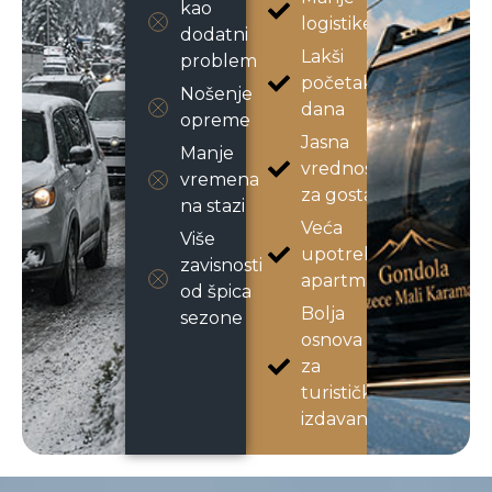
kao
logistike
dodatni
Lakši
problem
početak
Nošenje
dana
opreme
Jasna
Manje
vrednost
vremena
za gosta
na stazi
Veća
Više
upotrebljivost
zavisnosti
apartmana
od špica
Bolja
sezone
osnova
za
turističko
izdavanje