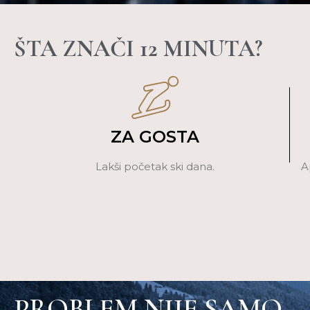
ŠTA ZNAČI 12 MINUTA?
ZA GOSTA
Lakši početak ski dana.
A
PROBLEM NIJE SAMO