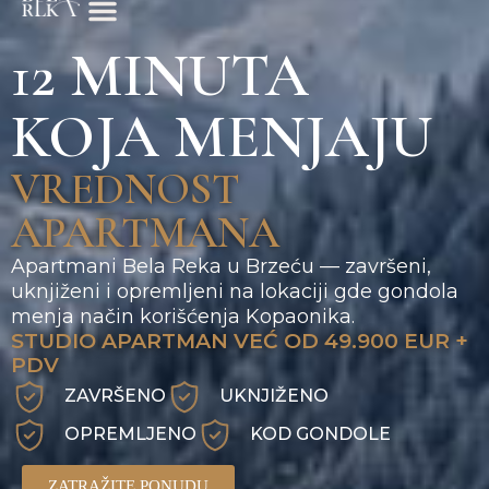
12 MINUTA
KOJA MENJAJU
VREDNOST
APARTMANA
Apartmani Bela Reka u Brzeću — završeni,
uknjiženi i opremljeni na lokaciji gde gondola
menja način korišćenja Kopaonika.
STUDIO APARTMAN VEĆ OD 49.900 EUR +
PDV
ZAVRŠENO
UKNJIŽENO
OPREMLJENO
KOD GONDOLE
ZATRAŽITE PONUDU