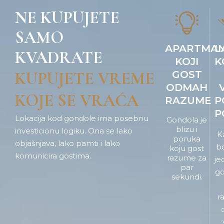
NE KUPUJETE
SAMO
APARTMA
L
KVADRATE
KOJI
K
KUPUJETE VREME
GOST
ODMAH
KOJE SE VRAĆA
RAZUME
P
P
Lokacija kod gondole ima posebnu
Gondola je
blizu i
investicionu logiku. Ona se lako
K
poruka
objašnjava, lako pamti i lako
b
koju gost
komunicira gostima.
razume za
je
par
go
sekundi.
r