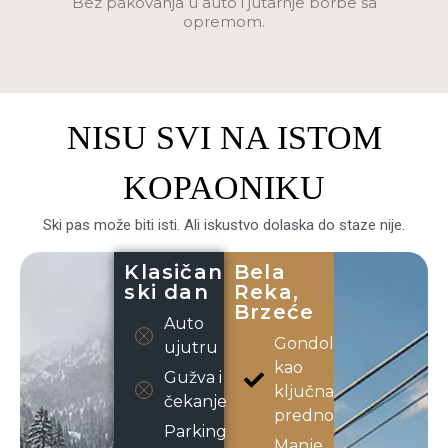
Bez pakovanja u auto i jutarnje borbe sa
opremom.
NISU SVI NA ISTOM
KOPAONIKU
Ski pas može biti isti. Ali iskustvo dolaska do staze nije.
Klasičan
Bela
ski dan
Reka,
Brzeće
Auto
Gondola
ujutru
kao
Gužva i
ključna
čekanje
prednost
Parking
Manje